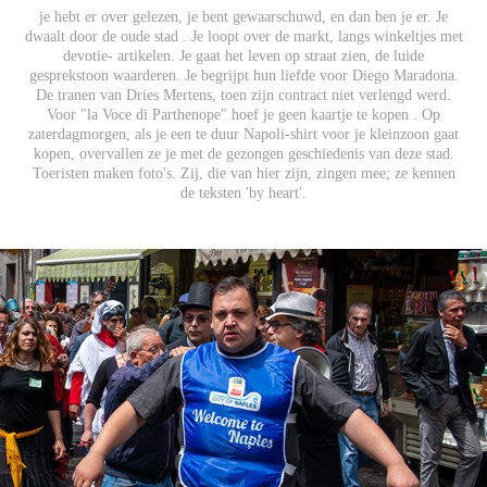
je hebt er over gelezen, je bent gewaarschuwd, en dan ben je er. Je
dwaalt door de oude stad . Je loopt over de markt, langs winkeltjes met
devotie- artikelen. Je gaat het leven op straat zien, de luide
gesprekstoon waarderen. Je begrijpt hun liefde voor Diego Maradona.
De tranen van Dries Mertens, toen zijn contract niet verlengd werd.
Voor "la Voce di Parthenope" hoef je geen kaartje te kopen . Op
zaterdagmorgen, als je een te duur Napoli-shirt voor je kleinzoon gaat
kopen, overvallen ze je met de gezongen geschiedenis van deze stad.
Toeristen maken foto's. Zij, die van hier zijn, zingen mee; ze kennen
de teksten 'by heart'.